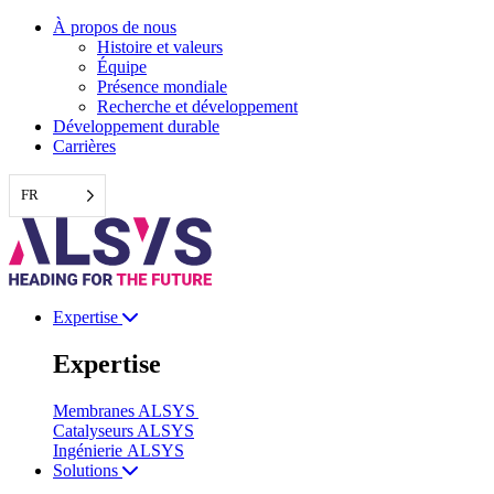
Aller
À propos de nous
au
Histoire et valeurs
contenu
Équipe
Présence mondiale
Recherche et développement
Développement durable
Carrières
FR
Expertise
Expertise
Membranes ALSYS
Catalyseurs ALSYS
Ingénierie ALSYS
Solutions