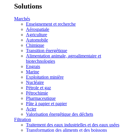
Solutions
Marchés
Enseignement et recherche
Aérospatiale
Agriculture
Automobile
Chimique
Transition énergétique
Alimentation animale, agroalimentaire et
biotechnologies
Engrais
Marine
Exploitation minière
Nucléaire
Pétrole et gaz
Pétrochimie
Pharmaceutique
Pâte à papier et papier
Acier
Valorisation énergétique des déchets
Filtration
Traitement des eaux industrielles et des eaux usées
Transformation des aliments et des boissons