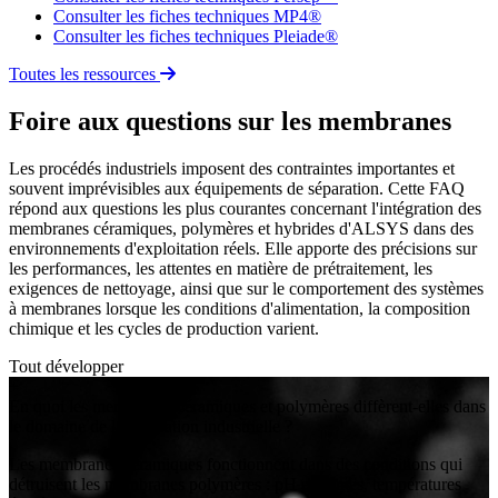
Consulter les fiches techniques MP4®
Consulter les fiches techniques Pleiade®
Toutes les ressources
Foire aux questions sur les membranes
Les procédés industriels imposent des contraintes importantes et
souvent imprévisibles aux équipements de séparation. Cette FAQ
répond aux questions les plus courantes concernant l'intégration des
membranes céramiques, polymères et hybrides d'ALSYS dans des
environnements d'exploitation réels. Elle apporte des précisions sur
les performances, les attentes en matière de prétraitement, les
exigences de nettoyage, ainsi que sur le comportement des systèmes
à membranes lorsque les conditions d'alimentation, la composition
chimique et les cycles de production varient.
Tout développer
+
En quoi les membranes céramiques et polymères diffèrent-elles dans
le domaine de la séparation industrielle ?
Les membranes céramiques fonctionnent dans des conditions qui
détruisent les membranes polymères : pH extrêmes, températures