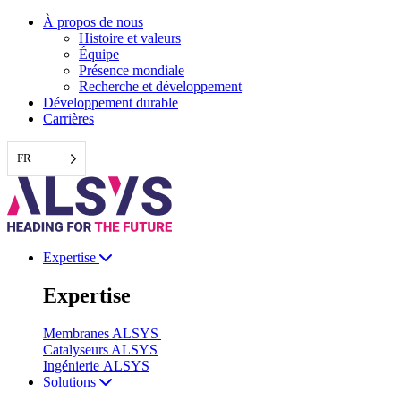
Aller
À propos de nous
au
Histoire et valeurs
contenu
Équipe
Présence mondiale
Recherche et développement
Développement durable
Carrières
FR
Expertise
Expertise
Membranes ALSYS
Catalyseurs ALSYS
Ingénierie ALSYS
Solutions