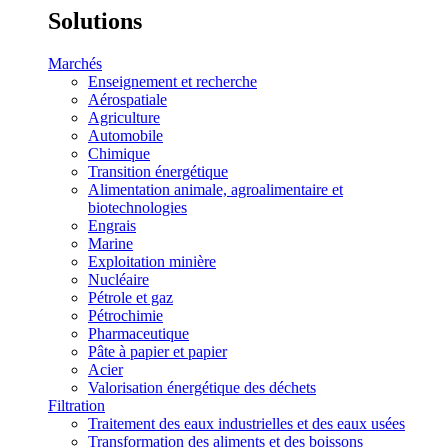
Solutions
Marchés
Enseignement et recherche
Aérospatiale
Agriculture
Automobile
Chimique
Transition énergétique
Alimentation animale, agroalimentaire et
biotechnologies
Engrais
Marine
Exploitation minière
Nucléaire
Pétrole et gaz
Pétrochimie
Pharmaceutique
Pâte à papier et papier
Acier
Valorisation énergétique des déchets
Filtration
Traitement des eaux industrielles et des eaux usées
Transformation des aliments et des boissons