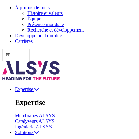
Aller
À propos de nous
au
Histoire et valeurs
contenu
Équipe
Présence mondiale
Recherche et développement
Développement durable
Carrières
FR
Expertise
Expertise
Membranes ALSYS
Catalyseurs ALSYS
Ingénierie ALSYS
Solutions