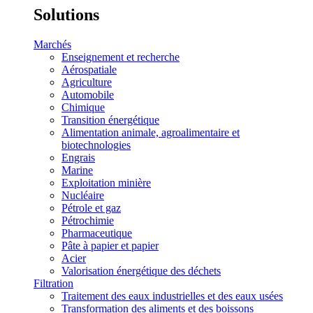
Solutions
Marchés
Enseignement et recherche
Aérospatiale
Agriculture
Automobile
Chimique
Transition énergétique
Alimentation animale, agroalimentaire et
biotechnologies
Engrais
Marine
Exploitation minière
Nucléaire
Pétrole et gaz
Pétrochimie
Pharmaceutique
Pâte à papier et papier
Acier
Valorisation énergétique des déchets
Filtration
Traitement des eaux industrielles et des eaux usées
Transformation des aliments et des boissons