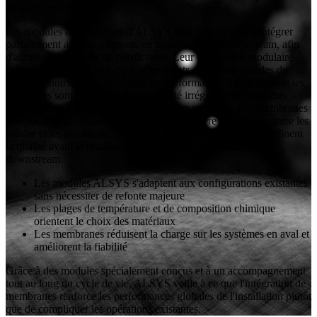
de traitement existants ?
Les modules à membranes d'ALSYS sont conçus pour s'intégrer
parfaitement aux équipements en upstream et en downstream, afin
d'alimenter les étapes de purification. Leur conception modulaire
permet de s'adapter aux espaces restreints, et les commandes du
système contribuent à maintenir les performances même lorsque les
opérateurs sont confrontés à une qualité irrégulière des matières
premières ou à des horaires d'exploitation variables. Les membranes
céramiques constituent généralement la barrière principale contre les
solides et les émulsions, tandis que les systèmes polymères affinent
la qualité avant la réutilisation, le rejet ou le traitement en
downstream.
Les modules ALSYS s'adaptent aux configurations existantes
sans nécessiter de refonte majeure
Les plages de température et de composition chimique
orientent le choix des matériaux
Les membranes réduisent la charge sur les systèmes en aval et
améliorent la fiabilité
Grâce à des modules spécialement conçus et à un accompagnement
tout au long du cycle de vie, ALSYS veille à ce que l'intégration de
membranes renforce les performances globales de l'installation plutôt
que de compliquer les opérations existantes.