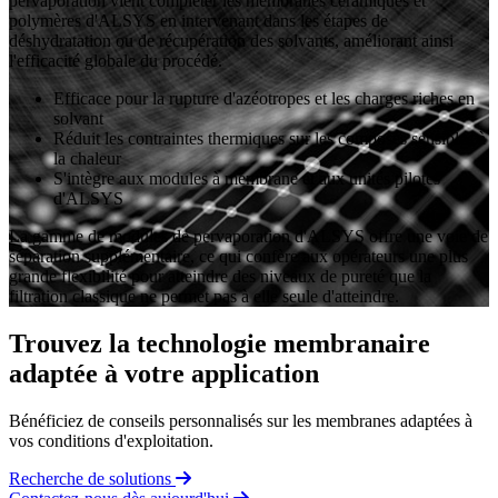
pervaporation vient compléter les membranes céramiques et
polymères d'ALSYS en intervenant dans les étapes de
déshydratation ou de récupération des solvants, améliorant ainsi
l'efficacité globale du procédé.
Efficace pour la rupture d'azéotropes et les charges riches en
solvant
Réduit les contraintes thermiques sur les composés sensibles à
la chaleur
S'intègre aux modules à membrane et aux unités pilotes
d'ALSYS
La gamme de modules de pervaporation d'ALSYS offre une voie de
séparation supplémentaire, ce qui confère aux opérateurs une plus
grande flexibilité pour atteindre des niveaux de pureté que la
filtration classique ne permet pas à elle seule d'atteindre.
Trouvez la technologie membranaire
adaptée à votre application
Bénéficiez de conseils personnalisés sur les membranes adaptées à
vos conditions d'exploitation.
Recherche de solutions