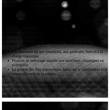
nettoyage, de la stabilité opérationnelle et des soins apportés par
l'opérateur. Les flux contenant des huiles émulsionnées, des
tensioactifs, des inhibiteurs de corrosion ou des particules fines
peuvent surcharger les médias filtrants traditionnels, mais les
membranes céramiques d'ALSYS résistent à ces défis en supportant
un nettoyage agressif et en maintenant leur débit au fil de cycles
répétés. Les membranes polymères d'ALSYS restent fiables
lorsqu'elles sont utilisées dans des conditions contrôlées de
température, de composition chimique et de pression, assurant une
séparation constante là où une sélectivité fine est requise.
Encrassement dû aux émulsions, aux particules fines et à la
charge organique
Produits de nettoyage adaptés aux matériaux céramiques ou
polymères
La gestion des flux transversaux influe sur le cisaillement et le
renouvellement de la surface
ALSYS accompagne ses clients dans la conception sur mesure, les
essais pilotes et le suivi continu des performances, garantissant ainsi
que les systèmes à membrane fournissent des résultats prévisibles
année après année.
+
Comment les systèmes à membrane s'intègrent-ils aux équipements