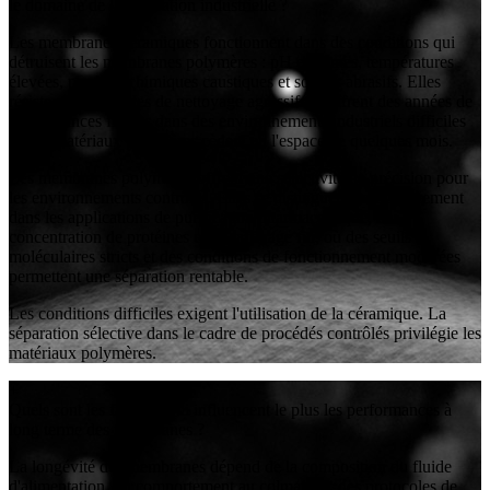
le domaine de la séparation industrielle ?
Les membranes céramiques fonctionnent dans des conditions qui
détruisent les membranes polymères : pH extrêmes, températures
élevées, produits chimiques caustiques et solides abrasifs. Elles
résistent à des cycles de nettoyage agressifs et offrent des années de
performances fiables dans des environnements industriels difficiles
où les matériaux polymères cèdent en l'espace de quelques mois.
Les membranes polymères offrent une sélectivité de précision pour
les environnements contrôlés. Elles se distinguent particulièrement
dans les applications de purification pharmaceutique, de
concentration de protéines et de raffinage fin, où des seuils
moléculaires stricts et des conditions de fonctionnement modérées
permettent une séparation rentable.
Les conditions difficiles exigent l'utilisation de la céramique. La
séparation sélective dans le cadre de procédés contrôlés privilégie les
matériaux polymères.
+
Quels sont les facteurs qui influencent le plus les performances à
long terme des membranes ?
La longévité des membranes dépend de la composition du fluide
d'alimentation, du comportement au colmatage, des protocoles de