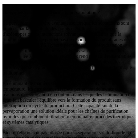
+
Dans quels cas faut-il recourir à la pervaporation ?
La pervaporation s'avère avantageuse lorsque les séparations sont
limitées par la similitude des points d'ébullition, la présence
d'azéotropes ou les interactions solvant-eau, problèmes que la
filtration par pores ne permet pas de résoudre. Les membranes de
pervaporation ALSYS Hybsi® permettent une déshydratation
sélective et une purification des solvants sans la consommation
d'énergie liée à la distillation, ce qui les rend particulièrement utiles
pour les composés thermosensibles, tels que les arômes et les
parfums, qui se dégraderaient sous l'effet d'un traitement thermique
traditionnel.
En éliminant de manière sélective l'eau ou les solvants à basse
température, les membranes Hybsi® permettent de mener des
réactions d'estérification en continu, dans lesquelles l'élimination de
l'eau fait basculer l'équilibre vers la formation du produit sans
interruption du cycle de production. Cette capacité fait de la
pervaporation une solution idéale pour les chaînes de purification
hybrides qui combinent filtration membranaire, procédés thermiques
et systèmes catalytiques.
Bien qu'elle ne soit pas utilisée pour la séparation solide-liquide, la