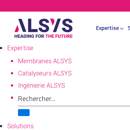
Aller
au
contenu
Expertise
Meilleurs 
Expertise
Membranes ALSYS
Catalyseurs ALSYS
Ingénierie ALSYS
6 janvier 2022
Solutions