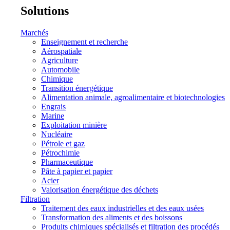
Solutions
Marchés
Enseignement et recherche
Aérospatiale
Agriculture
Automobile
Chimique
Transition énergétique
Alimentation animale, agroalimentaire et biotechnologies
Engrais
Marine
Exploitation minière
Nucléaire
Pétrole et gaz
Pétrochimie
Pharmaceutique
Pâte à papier et papier
Acier
Valorisation énergétique des déchets
Filtration
Traitement des eaux industrielles et des eaux usées
Transformation des aliments et des boissons
Produits chimiques spécialisés et filtration des procédés