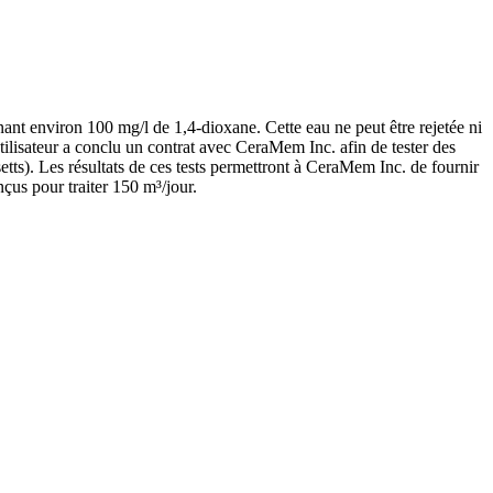
nt environ 100 mg/l de 1,4-dioxane. Cette eau ne peut être rejetée ni
utilisateur a conclu un contrat avec CeraMem Inc. afin de tester des
etts). Les résultats de ces tests permettront à CeraMem Inc. de fournir
çus pour traiter 150 m³/jour.