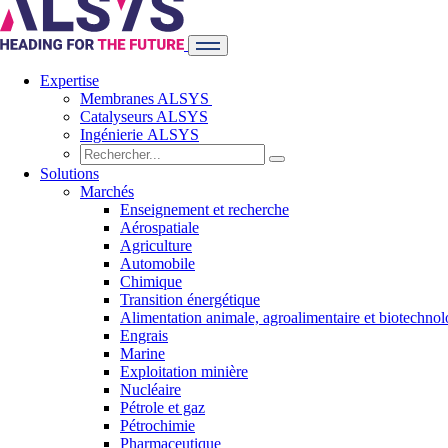
Expertise
Membranes ALSYS
Catalyseurs ALSYS
Ingénierie ALSYS
Solutions
Marchés
Enseignement et recherche
Aérospatiale
Agriculture
Automobile
Chimique
Transition énergétique
Alimentation animale, agroalimentaire et biotechnol
Engrais
Marine
Exploitation minière
Nucléaire
Pétrole et gaz
Pétrochimie
Pharmaceutique