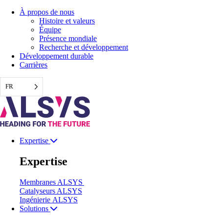
Aller
À propos de nous
au
Histoire et valeurs
contenu
Équipe
Présence mondiale
Recherche et développement
Développement durable
Carrières
FR
Expertise
Expertise
Membranes ALSYS
Catalyseurs ALSYS
Ingénierie ALSYS
Solutions