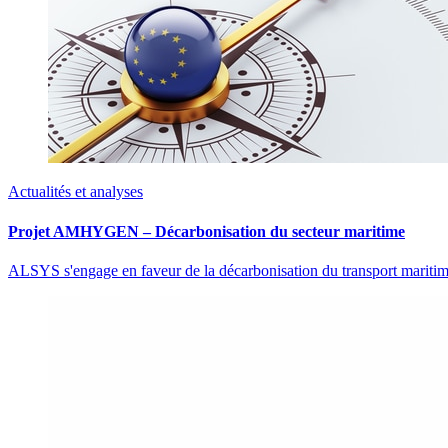
Actualités et analyses
Projet AMHYGEN – Décarbonisation du secteur maritime
ALSYS s'engage en faveur de la décarbonisation du transport maritim