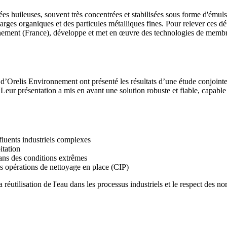
huileuses, souvent très concentrées et stabilisées sous forme d'émulsions
ges organiques et des particules métalliques fines. Pour relever ces 
ronnement (France), développe et met en œuvre des technologies de me
relis Environnement ont présenté les résultats d’une étude conjointe p
ur présentation a mis en avant une solution robuste et fiable, capable d
fluents industriels complexes
itation
dans des conditions extrêmes
s opérations de nettoyage en place (CIP)
réutilisation de l'eau dans les processus industriels et le respect des n