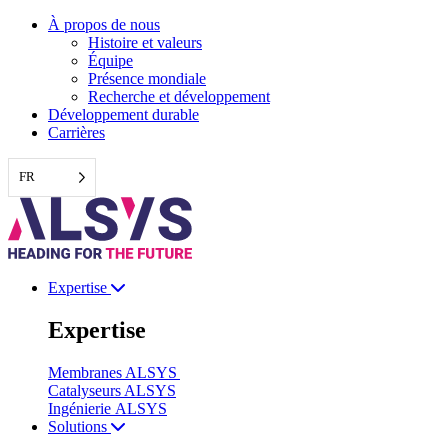
Aller
À propos de nous
au
Histoire et valeurs
contenu
Équipe
Présence mondiale
Recherche et développement
Développement durable
Carrières
FR
Expertise
Expertise
Membranes ALSYS
Catalyseurs ALSYS
Ingénierie ALSYS
Solutions