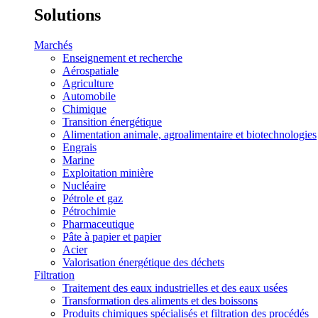
Solutions
Marchés
Enseignement et recherche
Aérospatiale
Agriculture
Automobile
Chimique
Transition énergétique
Alimentation animale, agroalimentaire et biotechnologies
Engrais
Marine
Exploitation minière
Nucléaire
Pétrole et gaz
Pétrochimie
Pharmaceutique
Pâte à papier et papier
Acier
Valorisation énergétique des déchets
Filtration
Traitement des eaux industrielles et des eaux usées
Transformation des aliments et des boissons
Produits chimiques spécialisés et filtration des procédés