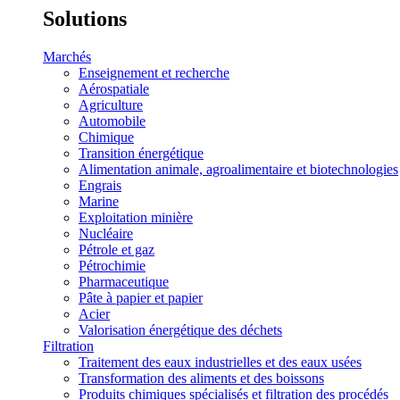
Solutions
Marchés
Enseignement et recherche
Aérospatiale
Agriculture
Automobile
Chimique
Transition énergétique
Alimentation animale, agroalimentaire et biotechnologies
Engrais
Marine
Exploitation minière
Nucléaire
Pétrole et gaz
Pétrochimie
Pharmaceutique
Pâte à papier et papier
Acier
Valorisation énergétique des déchets
Filtration
Traitement des eaux industrielles et des eaux usées
Transformation des aliments et des boissons
Produits chimiques spécialisés et filtration des procédés