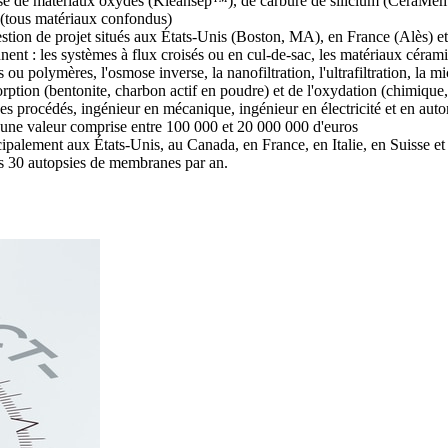
base de matériaux oxydés (Kleansep™), de carbure de silicium (CeraM
(tous matériaux confondus)
 gestion de projet situés aux États-Unis (Boston, MA), en France (Alès) 
nent : les systèmes à flux croisés ou en cul-de-sac, les matériaux céra
és ou polymères, l'osmose inverse, la nanofiltration, l'ultrafiltration, la m
rption (bentonite, charbon actif en poudre) et de l'oxydation (chimique
es procédés, ingénieur en mécanique, ingénieur en électricité et en auto
 d'une valeur comprise entre 100 000 et 20 000 000 d'euros
cipalement aux États-Unis, au Canada, en France, en Italie, en Suisse e
s 30 autopsies de membranes par an.