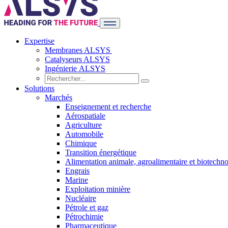
Expertise
Membranes ALSYS
Catalyseurs ALSYS
Ingénierie ALSYS
Solutions
Marchés
Enseignement et recherche
Aérospatiale
Agriculture
Automobile
Chimique
Transition énergétique
Alimentation animale, agroalimentaire et biotechno
Engrais
Marine
Exploitation minière
Nucléaire
Pétrole et gaz
Pétrochimie
Pharmaceutique