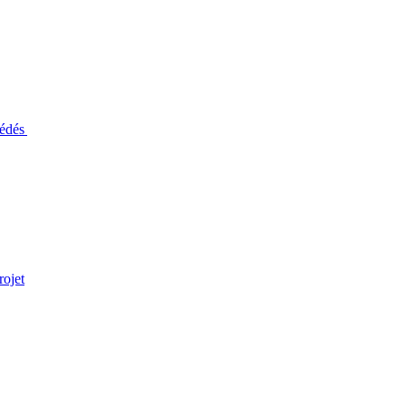
cédés
rojet