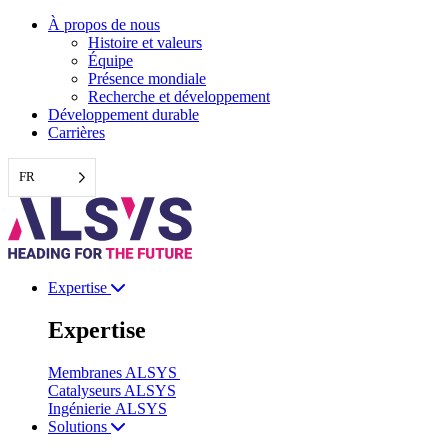
Aller
À propos de nous
au
Histoire et valeurs
contenu
Équipe
Présence mondiale
Recherche et développement
Développement durable
Carrières
FR
Expertise
Expertise
Membranes ALSYS
Catalyseurs ALSYS
Ingénierie ALSYS
Solutions