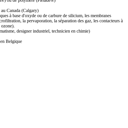
em®) ou de polymère (Pleiade®)
et au Canada (Calgary)
miques à base d'oxyde ou de carbure de silicium, les membranes
icrofiltration, la pervaporation, la séparation des gaz, les contacteurs à
, ozone).
matisme, designer industriel, technicien en chimie)
t en Belgique