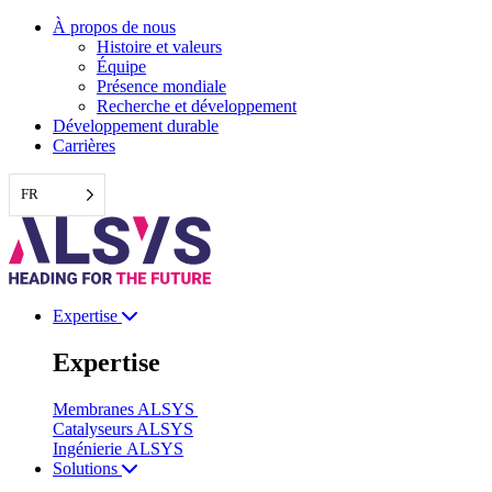
Aller
À propos de nous
au
Histoire et valeurs
contenu
Équipe
Présence mondiale
Recherche et développement
Développement durable
Carrières
FR
Expertise
Expertise
Membranes ALSYS
Catalyseurs ALSYS
Ingénierie ALSYS
Solutions