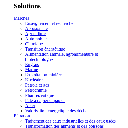
Solutions
Marchés
Enseignement et recherche
Aérospatiale
Agriculture
Automobile
Chimique
Transition énergétique
Alimentation animale, agroalimentaire et
biotechnologies
Engrais
Marine
Exploitation minière
Nucléaire
Pétrole et gaz
Pétrochimie
Pharmaceutique
Pâte à papier et papier
Acier
Valorisation énergétique des déchets
Filtration
Traitement des eaux industrielles et des eaux usées
Transformation des aliments et des boissons