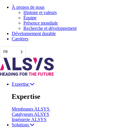
Aller
À propos de nous
au
Histoire et valeurs
contenu
Équipe
Présence mondiale
Recherche et développement
Développement durable
Carrières
FR
Expertise
Expertise
Membranes ALSYS
Catalyseurs ALSYS
Ingénierie ALSYS
Solutions