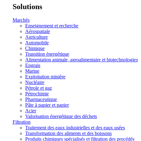
Solutions
Marchés
Enseignement et recherche
Aérospatiale
Agriculture
Automobile
Chimique
Transition énergétique
Alimentation animale, agroalimentaire et biotechnologies
Engrais
Marine
Exploitation minière
Nucléaire
Pétrole et gaz
Pétrochimie
Pharmaceutique
Pâte à papier et papier
Acier
Valorisation énergétique des déchets
Filtration
Traitement des eaux industrielles et des eaux usées
Transformation des aliments et des boissons
Produits chimiques spécialisés et filtration des procédés