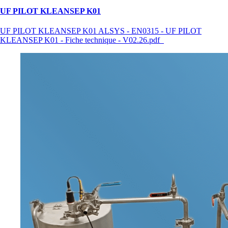
UF PILOT KLEANSEP K01
UF PILOT KLEANSEP K01 ALSYS - EN0315 - UF PILOT
KLEANSEP K01 - Fiche technique - V02.26.pdf