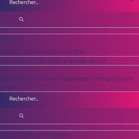
essor
La valorisation des déchets
agroalimentaires est une activité en plein
essor, notamment en ce qui concerne les
Catalyse
déchets issus de la filière viticole (caves à
Contrôle des émissions de NOx
vin et distilleries), grâce à la technologie de
Gestion des COV et de la qualité de l’air
filtration à flux croisés utilisant des
membranes céramiques.
Services de conseil en ingénierie et en gestion de
projet
Ce procédé a été choisi en raison de sa
sélectivité, de son taux de récupération et
de sa résistance aux hautes températures
(à la sortie de la distillerie).
Cette technologie permet la filtration de
Technologies émergentes