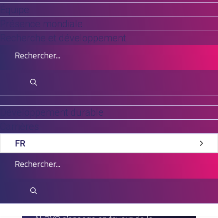
Équipe
Présence mondiale
Recherche et développement
Développement durable
Carrières
FR
Actualités Et Analyses
Projet AMHYGEN –
Décarbonisation du
secteur maritime